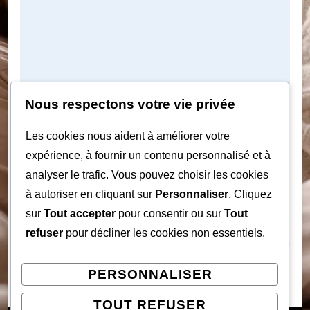
Nous respectons votre vie privée
Avez-vous déjà ressenti cette sensation de
devenir minuscule dès que vous entrez dans
Les cookies nous aident à améliorer votre
expérience, à fournir un contenu personnalisé et à
une pièce remplie de personnes qui
analyser le trafic. Vous pouvez choisir les cookies
semblent « réussir » ? Cette …
à autoriser en cliquant sur
Personnaliser
. Cliquez
sur
Tout accepter
pour consentir ou sur
Tout
CONTINUER LA LECTURE
refuser
pour décliner les cookies non essentiels.
PERSONNALISER
TOUT REFUSER